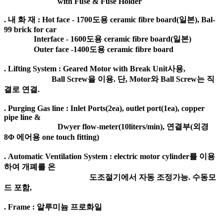
with Fuse & Fuse Holder
. 내 화 재 : Hot face - 1700도용 ceramic fibre board(일본), Bal-
99 brick for car
Interface - 1600도용 ceramic fibre board(일본)
Outer face -1400도용 ceramic fibre board
. Lifting System : Geared Motor with Break Unit사용,
Ball Screw을 이용. 단, Motor와 Ball Screw는 직
결로 연결.
. Purging Gas line : Inlet Ports(2ea), outlet port(1ea), copper
pipe line &
Dwyer flow-meter(10liters/min), 연결부(외경
8Φ 에어용 one touch fitting)
. Automatic Ventilation System : electric motor cylinder를 이용
하여 개폐를 온
도조절기에서 자동 조정가능. 수동모
드 포함,
. Frame : 알루미늄 프로화일