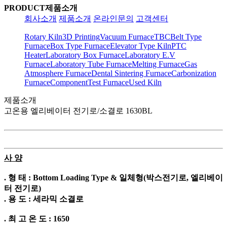
PRODUCT
제품소개
회사소개
제품소개
온라인문의
고객센터
Rotary Kiln
3D Printing
Vacuum Furnace
TBC
Belt Type
Furnace
Box Type Furnace
Elevator Type Kiln
PTC
Heater
Laboratory Box Furnace
Laboratory E.V
Furnace
Laboratory Tube Furnace
Melting Furnace
Gas
Atmosphere Furnace
Dental Sintering Furnace
Carbonization
Furnace
Component
Test Furnace
Used Kiln
제품소개
고온용 엘리베이터 전기로/소결로 1630BL
사 양
. 형 태 : Bottom Loading Type & 일체형(박스전기로, 엘리베이
터 전기로)
. 용 도 : 세라믹 소결로
. 최 고 온 도 : 1650