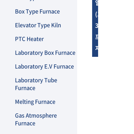
열처리로
PTC Heater
Box Type Furnace
(교통대
Elevator Type Kiln
3D
프린팅
PTC Heater
지원센터)
Laboratory Box Furnace
Laboratory E.V Furnace
Laboratory Tube
Furnace
Melting Furnace
Gas Atmosphere
Furnace