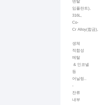
덴탈
임플란트),
316L,
Co-
Cr Alloy(합금),
생체
적합성
메탈
& 인코넬
등
어닐링..
-
잔류
내부