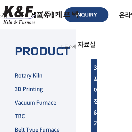
서브 내용 영역 바로가기
소개
제품소개
기술
온라
INQUIRY
말
Rotary Kiln
자료실
제품소개
PRODUCT
3D Printing
는 길
Vacuum Furnace
3D
Rotary Kiln
프린팅
TBC
3D Printing
어닐링
Belt Type Furnace
진공
Vacuum Furnace
Box Type Furnace
&
TBC
가스
Elevator Type Kiln
Belt Type Furnace