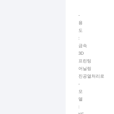
-
용
도
:
금속
3D
프린팅
어닐링
진공열처리로
-
모
델
: