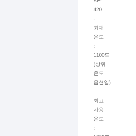
KF-
420
-
최대
온도
:
1100도
(상위
온도
옵션임)
-
최고
사용
온도
: